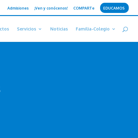
Admisiones
¡Ven y conócenos!
COMPARTe
EDUCAMOS
ctos
Servicios
Noticias
Familia-Colegio
s