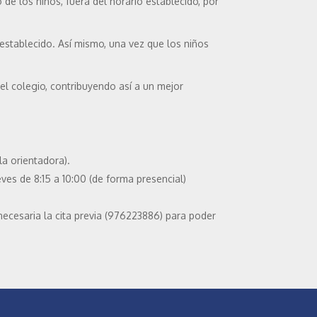
de los niños, fuera del horario establecido, por
 establecido. Así mismo, una vez que los niños
del colegio, contribuyendo así a un mejor
la orientadora).
eves de 8:15 a 10:00 (de forma presencial)
 necesaria la cita previa (976223886) para poder