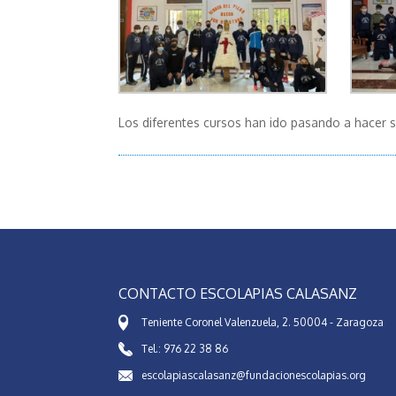
Los diferentes cursos han ido pasando a hacer su
CONTACTO ESCOLAPIAS CALASANZ
Teniente Coronel Valenzuela, 2. 50004 - Zaragoza
Tel.: 976 22 38 86
escolapiascalasanz@fundacionescolapias.org