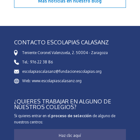
Más noticias en
nuestro blog
CONTACTO ESCOLAPIAS CALASANZ
Teniente Coronel Valenzuela, 2. 50004 - Zaragoza
Tel.: 976 22 38 86
escolapiascalasanz@fundacionescolapias.org
Web: www.escolapiascalasanz.org
¿QUIERES TRABAJAR EN ALGUNO DE
NUESTROS COLEGIOS?
Si quieres entrar en el
proceso de selección
de alguno de
nuestros centros:
Haz clic aquí