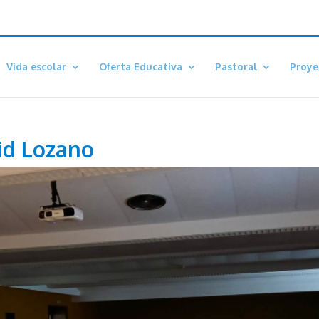
Vida escolar
Oferta Educativa
Pastoral
Proye
vid Lozano