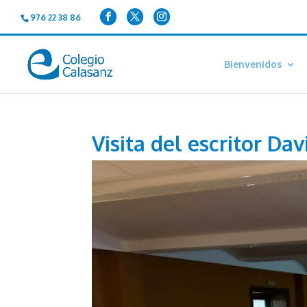
976 22 38 86
Bienvenidos
Visita del escritor Da